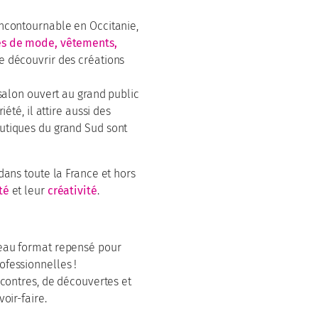
incontournable en Occitanie,
res de mode, vêtements,
e découvrir des créations
 salon ouvert au grand public
iété, il attire aussi des
utiques du grand Sud sont
dans toute la France et hors
té
et leur
créativité
.
veau format repensé pour
ofessionnelles !
ncontres, de découvertes et
oir-faire.