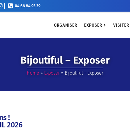
04 66 84 93 39
EXPOSER
VISITER
Agenda
Billetterie
Conta
ORGANISER
EXPOSER
VISITER
Bijoutiful – Exposer
Home
»
Exposer
»
Bijoutiful – Exposer
ns !
RIL 2026