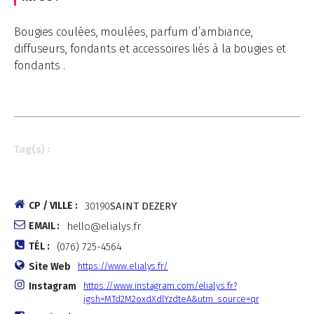
Bougies coulées, moulées, parfum d’ambiance,
diffuseurs, fondants et accessoires liés à la bougies et
fondants .
Tag(s) :
CP / VILLE :
30190
SAINT DEZERY
EMAIL :
hello@elialys.fr
TÉL :
(076) 725-4564
Site Web
https://www.elialys.fr/
Instagram
https://www.instagram.com/elialys.fr?
igsh=MTd2M2oxdXdlYzdteA&utm_source=qr