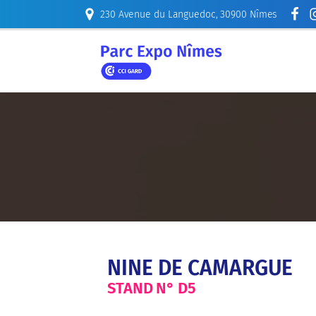
230 Avenue du Languedoc, 30900 Nîmes
ORGANISER
NINE DE CAMARGUE
STAND N°
D5