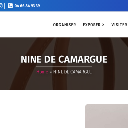
04 66 84 93 39
EXPOSER
VISITER
Agenda
Billetterie
Conta
ORGANISER
EXPOSER
VISITER
NINE DE CAMARGUE
Home
»
NINE DE CAMARGUE