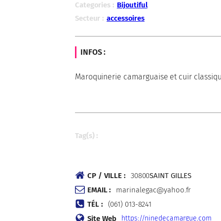
Categories :
Bijoutiful
Secteur :
accessoires
INFOS :
Maroquinerie camarguaise et cuir classiqu
Tag(s) :
CP / VILLE :
30800
SAINT GILLES
EMAIL :
marinalegac@yahoo.fr
TÉL :
(061) 013-8241
Site Web
https://ninedecamargue.com