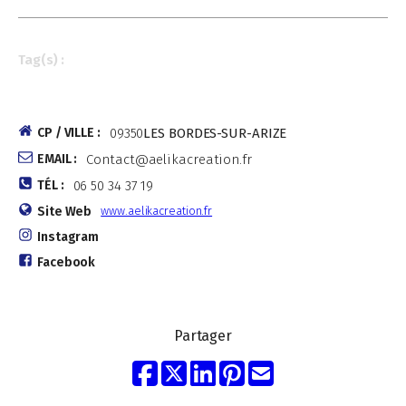
Tag(s) :
CP / VILLE :
09350
LES BORDES-SUR-ARIZE
EMAIL :
Contact@aelikacreation.fr
TÉL :
06 50 34 37 19
Site Web
www.aelikacreation.fr
Instagram
Facebook
Partager