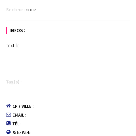
Secteur :
none
INFOS :
textile
Tag(s) :
CP / VILLE :
EMAIL :
TÉL :
Site Web