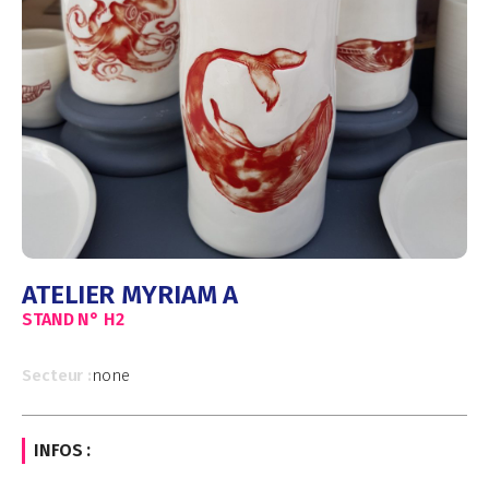
ATELIER MYRIAM A
STAND N°
H2
Secteur :
none
INFOS :