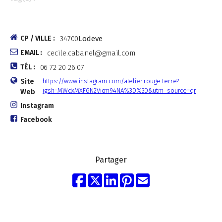
CP / VILLE :
34700
Lodeve
EMAIL :
cecile.cabanel@gmail.com
TÉL :
06 72 20 26 07
Site
https://www.instagram.com/atelier.rouge.terre?
igsh=MWdxMXF6N2Vicm94NA%3D%3D&utm_source=qr
Web
Instagram
Facebook
Partager