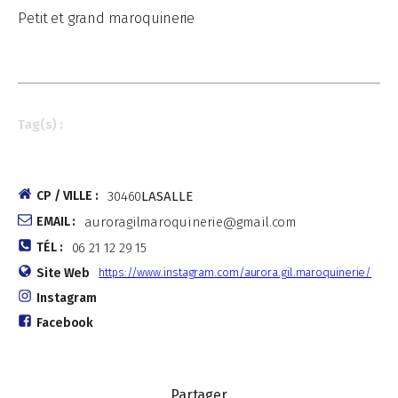
Petit et grand maroquinerie
Tag(s) :
CP / VILLE :
30460
LASALLE
EMAIL :
auroragilmaroquinerie@gmail.com
TÉL :
06 21 12 29 15
Site Web
https://www.instagram.com/aurora.gil.maroquinerie/
Instagram
Facebook
Partager