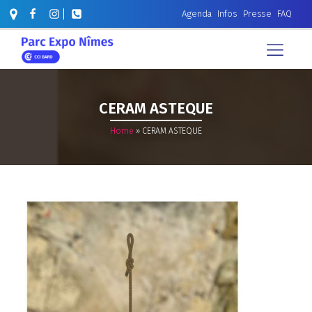
Agenda
Infos
Presse
FAQ
CERAM ASTEQUE
Home
»
CERAM ASTEQUE