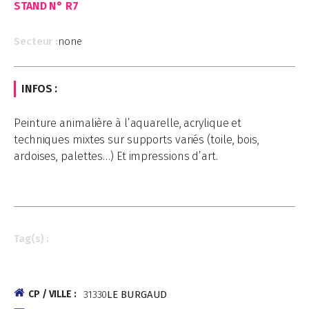
STAND N°
R7
Secteur :
none
INFOS :
Peinture animalière à l’aquarelle, acrylique et
techniques mixtes sur supports variés (toile, bois,
ardoises, palettes…) Et impressions d’art.
Tag(s) :
CP / VILLE :
31330
LE BURGAUD