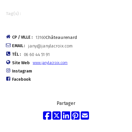
Tag(s) :
CP / VILLE :
13160
Châteaurenard
EMAIL :
jany@janylacroix.com
TÉL :
06 60 44 51 91
Site Web
www.janylacroix.com
Instagram
Facebook
Partager