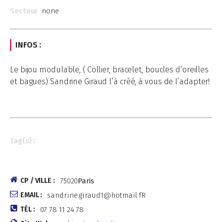
Secteur :
none
INFOS :
Le bijou modulable, ( Collier, bracelet, boucles d’oreilles
et bagues) Sandrine Giraud l’à créé, à vous de l’adapter!
Tag(s) :
CP / VILLE :
75020
Paris
EMAIL :
sandrine.giraud1@hotmail.fR
TÉL :
07 78 11 24 78