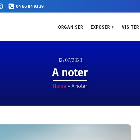
04 66 84 93 39
EXPOSER
VISITER
Agenda
Billetterie
Conta
ORGANISER
EXPOSER
VISITER
12/07/2023
A noter
Home
»
A noter