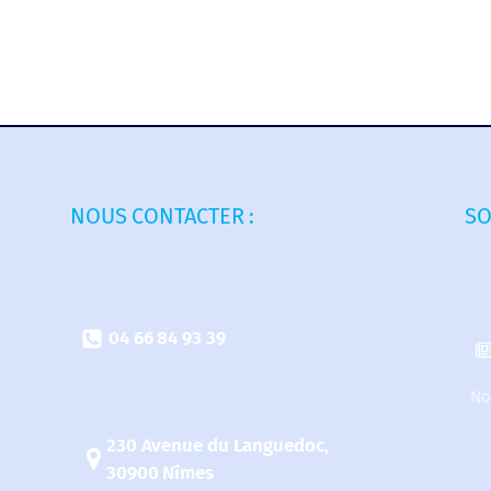
NOUS CONTACTER :
SO
04 66 84 93 39
No
230 Avenue du Languedoc,
30900 Nîmes