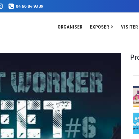
04 66 84 93 39
EXPOSER
VISITER
Agenda
Billetterie
Conta
ORGANISER
EXPOSER
VISITER
Pr