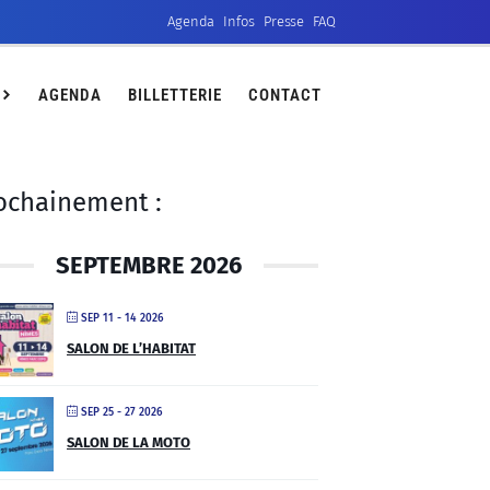
Agenda
Infos
Presse
FAQ
ct
AGENDA
BILLETTERIE
CONTACT
ochainement :
SEPTEMBRE 2026
SEP 11 - 14 2026
SALON DE L’HABITAT
SEP 25 - 27 2026
SALON DE LA MOTO