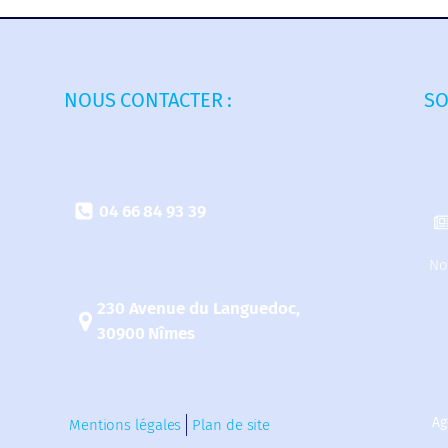
NOUS CONTACTER :
SO
04 66 84 93 39
No
230 Avenue du Languedoc,
30900 Nîmes
Ag
Mentions légales
Plan de site