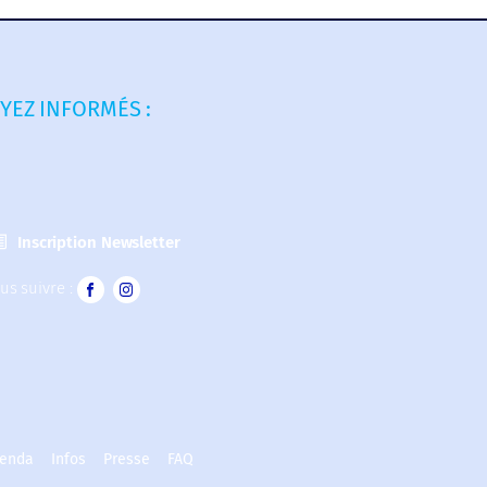
YEZ INFORMÉS :
Inscription Newsletter
us suivre :
enda
Infos
Presse
FAQ