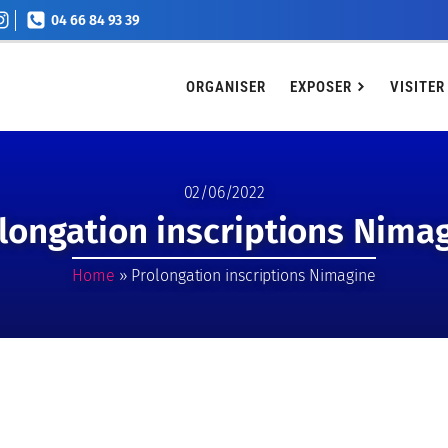
04 66 84 93 39
EXPOSER
VISITER
Agenda
Billetterie
Conta
ORGANISER
EXPOSER
VISITER
02/06/2022
longation inscriptions Nima
Home
»
Prolongation inscriptions Nimagine