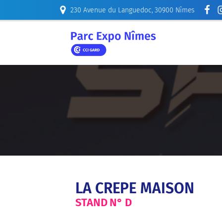
230 Avenue du Languedoc, 30900 Nîmes
ORGANISER
LA CREPE MAISON
STAND N°
D