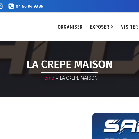
04 66 84 93 39
EXPOSER
VISITER
Agenda
Billetterie
Conta
ORGANISER
EXPOSER
VISITER
LA CREPE MAISON
Home
»
LA CREPE MAISON