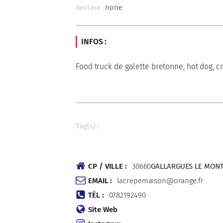
Secteur :
none
INFOS :
Food truck de galette bretonne, hot dog, c
Tag(s) :
CP / VILLE :
30660
GALLARGUES LE MON
EMAIL :
lacrepemaison@orange.fr
TÉL :
0782192490
Site Web