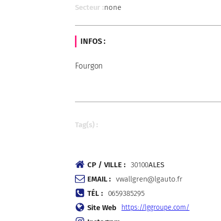
Secteur :
none
INFOS :
Fourgon
Tag(s) :
CP / VILLE :
30100
ALES
EMAIL :
vwallgren@lgauto.fr
TÉL :
0659385295
Site Web
https://lggroupe.com/