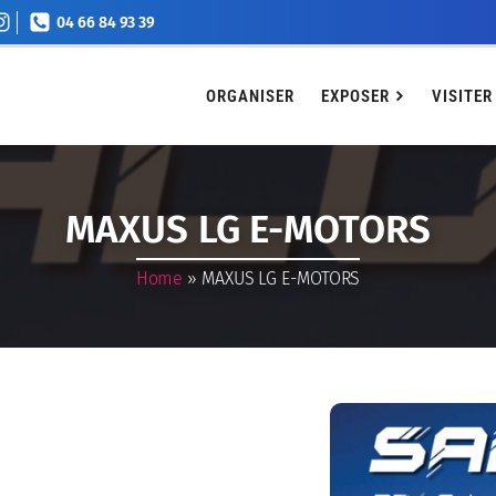
04 66 84 93 39
EXPOSER
VISITER
Agenda
Billetterie
Conta
ORGANISER
EXPOSER
VISITER
MAXUS LG E-MOTORS
Home
»
MAXUS LG E-MOTORS