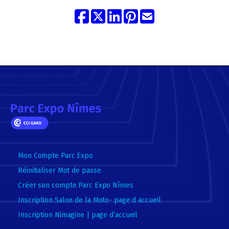
Mon Compte Parc Expo
Réinitialiser Mot de passe
Créer son compte Parc Expo Nîmes
Inscription Salon de la Moto- page d accueil
Inscription Nimagine | page d’accueil