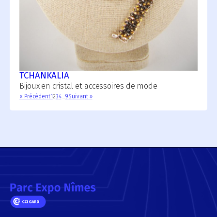
TCHANKALIA
Bijoux en cristal et accessoires de mode
« Précédent
1
2
3
4
…
9
Suivant »