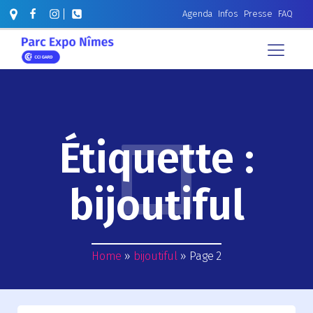
Agenda
Infos
Presse
FAQ
Étiquette :
bijoutiful
Home
»
bijoutiful
»
Page 2