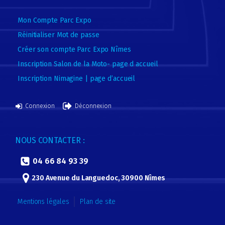
Nimagine Candidature
Mon Compte Parc Expo
Nimagine Candidature
Réinitialiser Mot de passe
Nimagine Candidature
Créer son compte Parc Expo Nîmes
Nimagine Candidature
Inscription Salon de la Moto- page d accueil
Inscription Nimagine | page d’accueil
Nimagine Candidature
Nimagine Candidature
Connexion
Déconnexion
Nimagine Candidature
NOUS CONTACTER :
Nimagine Candidature
04 66 84 93 39
Nimagine Candidature
230 Avenue du Languedoc, 30900 Nîmes
Nimagine Candidature
Mentions légales
Plan de site
Nimagine Candidature