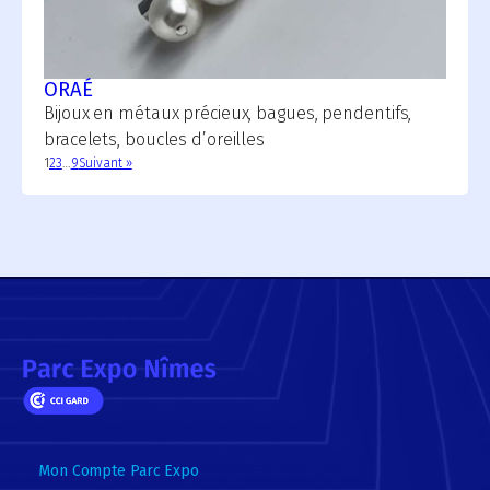
ORAÉ
Bijoux en métaux précieux, bagues, pendentifs,
bracelets, boucles d’oreilles
1
2
3
…
9
Suivant »
Mon Compte Parc Expo